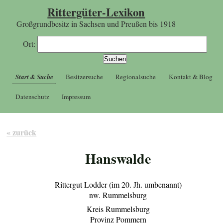
Rittergüter-Lexikon
Großgrundbesitz in Sachsen und Preußen bis 1918
Ort:
Start & Suche
Besitzersuche
Regionalsuche
Kontakt & Blog
Datenschutz
Impressum
« zurück
Hanswalde
Rittergut Lodder (im 20. Jh. umbenannt)
nw. Rummelsburg
Kreis Rummelsburg
Provinz Pommern