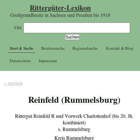
Rittergüter-Lexikon
Großgrundbesitz in Sachsen und Preußen bis 1918
Ort:
Start & Suche
Besitzersuche
Regionalsuche
Kontakt & Blog
Datenschutz
Impressum
« zurück
Reinfeld (Rummelsburg)
Rittergut Reinfeld R und Vorwerk Charlottenhof (bis 20. Jh.
kombiniert)
s. Rummelsburg
Kreis Rummelsburg