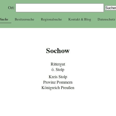
Ort:
 Suche
Besitzersuche
Regionalsuche
Kontakt & Blog
Datenschutz
Sochow
Rittergut
ö. Stolp
Kreis Stolp
Provinz Pommern
Königreich Preußen