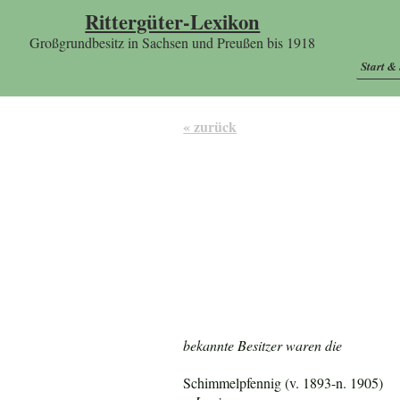
Rittergüter-Lexikon
Großgrundbesitz in Sachsen und Preußen bis 1918
Start &
« zurück
bekannte Besitzer waren die
Schimmelpfennig (v. 1893-n. 1905)