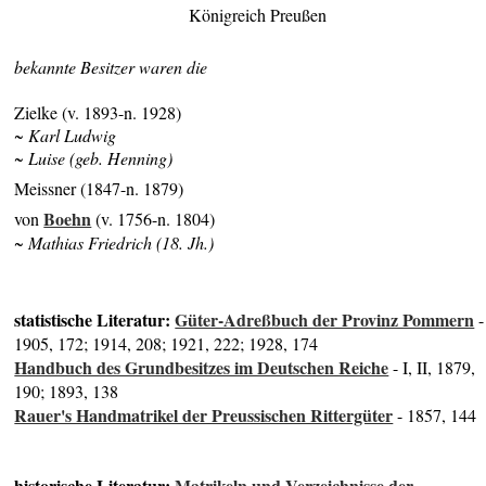
Königreich Preußen
bekannte Besitzer waren die
Zielke (v. 1893-n. 1928)
~
Karl Ludwig
~ Luise (geb. Henning)
Meissner (1847-n. 1879)
Boehn
von
(v. 1756-n. 1804)
~ Mathias Friedrich (18. Jh.)
statistische Literatur:
Güter-Adreßbuch der Provinz Pommern
-
1905, 172; 1914, 208; 1921, 222; 1928, 174
Handbuch des Grundbesitzes im Deutschen Reiche
- I, II, 1879,
190; 1893, 138
Rauer's Handmatrikel der Preussischen Rittergüter
- 1857, 144
historische Literatur:
Matrikeln und Verzeichnisse der