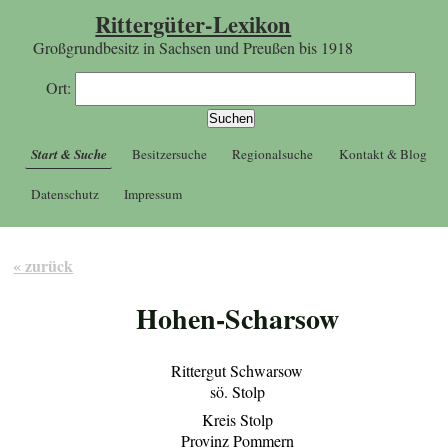
Rittergüter-Lexikon
Großgrundbesitz in Sachsen und Preußen bis 1918
Ort:
Start & Suche
Besitzersuche
Regionalsuche
Kontakt & Blog
Datenschutz
Impressum
« zurück
Hohen-Scharsow
Rittergut Schwarsow
sö. Stolp
Kreis Stolp
Provinz Pommern