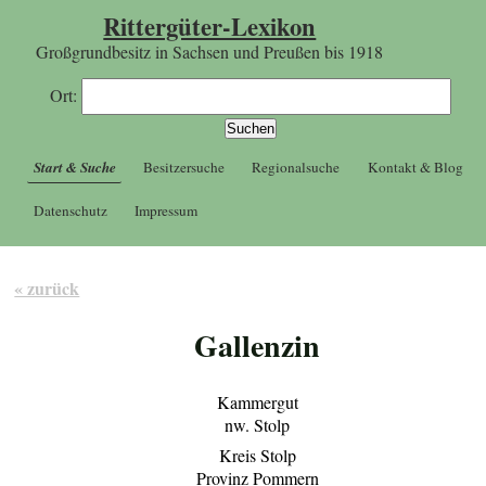
Rittergüter-Lexikon
Großgrundbesitz in Sachsen und Preußen bis 1918
Ort:
Start & Suche
Besitzersuche
Regionalsuche
Kontakt & Blog
Datenschutz
Impressum
« zurück
Gallenzin
Kammergut
nw. Stolp
Kreis Stolp
Provinz Pommern