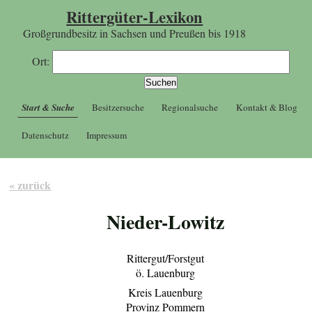
Rittergüter-Lexikon
Großgrundbesitz in Sachsen und Preußen bis 1918
Ort:
Start & Suche
Besitzersuche
Regionalsuche
Kontakt & Blog
Datenschutz
Impressum
« zurück
Nieder-Lowitz
Rittergut/Forstgut
ö. Lauenburg
Kreis Lauenburg
Provinz Pommern