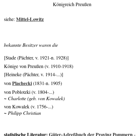
Königreich Preußen
Mittel-Lowitz
siehe:
bekannte Besitzer waren die
[Stade (Pächter, v. 1921-n. 1928)]
Könige von Preußen (v. 1910-1918)
[Heineke (Pächter, v. 1914-...)]
Plachecki
von
(1831-n. 1905)
von Poblotzki (v. 1804-...)
~ Charlotte (geb. von Kowalek)
von Kowalek (v. 1756-...)
~ Philipp Christian
statistische Literatur:
Güter-Adreßbuch der Provinz Pommern
-