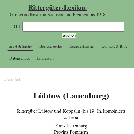
Rittergüter-Lexikon
Großgrundbesitz in Sachsen und Preußen bis 1918
Ort:
Start & Suche
Besitzersuche
Regionalsuche
Kontakt & Blog
Datenschutz
Impressum
« zurück
Lübtow (Lauenburg)
Rittergüter Lübtow und Koppalin (bis 19. Jh. kombiniert)
ö. Leba
Kreis Lauenburg
Provinz Pommern