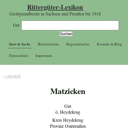
Rittergüter-Lexikon
Großgrundbesitz in Sachsen und Preußen bis 1918
Ort:
Start & Suche
Besitzersuche
Regionalsuche
Kontakt & Blog
Datenschutz
Impressum
« zurück
Matzicken
Gut
ö. Heydekrug
Kreis Heydekrug
Provinz Ostpreußen