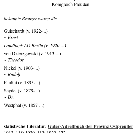
Königreich Preußen
bekannte Besitzer waren die
Guischardt (v. 1922-...)
~ Ernst
Landbank AG Berlin (v. 1920-...)
von Dzierzgowski (v. 1913-...)
~ Theodor
Nickel (v. 1903-...)
~ Rudolf
Paulini (v. 1895-...)
Seydel (v. 1879-...)
~ Dr.
Westphal (v. 1857-...)
statistische Literatur:
Güter-Adreßbuch der Provinz Ostpreuße
1913, 118; 1920, 112; 1922, 372