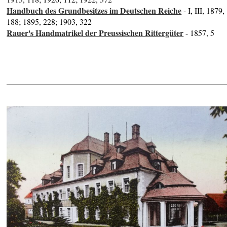
Handbuch des Grundbesitzes im Deutschen Reiche
- I, III, 1879,
188; 1895, 228; 1903, 322
Rauer's Handmatrikel der Preussischen Rittergüter
- 1857, 5