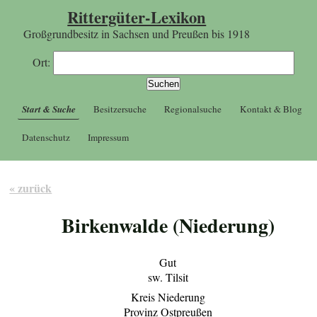
Rittergüter-Lexikon
Großgrundbesitz in Sachsen und Preußen bis 1918
Ort:
Start & Suche
Besitzersuche
Regionalsuche
Kontakt & Blog
Datenschutz
Impressum
« zurück
Birkenwalde (Niederung)
Gut
sw. Tilsit
Kreis Niederung
Provinz Ostpreußen