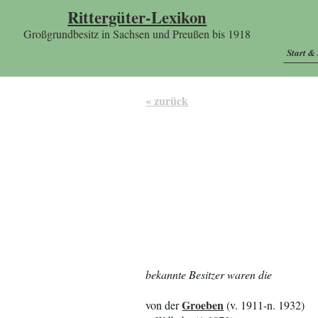
Rittergüter-Lexikon
Großgrundbesitz in Sachsen und Preußen bis 1918
Start &
« zurück
bekannte Besitzer waren die
Groeben
von der
(v. 1911-n. 1932)