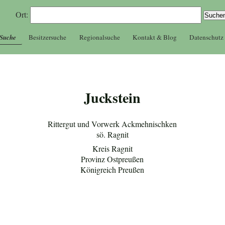
Ort:
 Suche
Besitzersuche
Regionalsuche
Kontakt & Blog
Datenschutz
Juckstein
Rittergut und Vorwerk Ackmehnischken
sö. Ragnit
Kreis Ragnit
Provinz Ostpreußen
Königreich Preußen