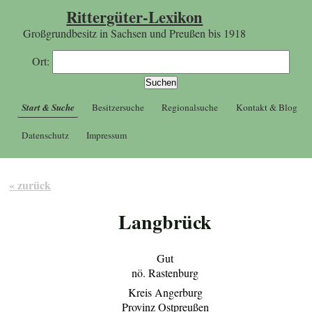
Rittergüter-Lexikon
Großgrundbesitz in Sachsen und Preußen bis 1918
Ort:
Start & Suche
Besitzersuche
Regionalsuche
Kontakt & Blog
Datenschutz
Impressum
« zurück
Langbrück
Gut
nö. Rastenburg
Kreis Angerburg
Provinz Ostpreußen