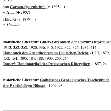
Carnap-Quernheimb
von
(v. 1895-...)
~ Hans (+ 1902)
Hilscher (v. 1879-...)
~ Theodor
statistische Literatur:
Güter-Adreßbuch der Provinz Ostpreuße
1913, 352, 358; 1920, 336, 340; 1922, 322, 326; 1932, 414
Handbuch des Grundbesitzes im Deutschen Reiche
- I, III, 1879,
152, 154; 1895, 184, 188; 1903, 260, 264
Rauer's Handmatrikel der Preussischen Rittergüter
- 1857, 24
historische Literatur:
Gothaisches Genealogisches Taschenbuch
der Briefadeligen Häuser
- 1909, 98