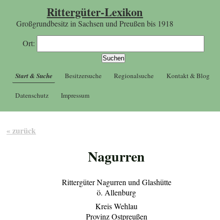
Rittergüter-Lexikon
Großgrundbesitz in Sachsen und Preußen bis 1918
Ort:
Start & Suche
Besitzersuche
Regionalsuche
Kontakt & Blog
Datenschutz
Impressum
« zurück
Nagurren
Rittergüter Nagurren und Glashütte
ö. Allenburg
Kreis Wehlau
Provinz Ostpreußen