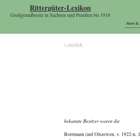
Rittergüter-Lexikon
Großgrundbesitz in Sachsen und Preußen bis 1918
Start &
« zurück
bekannte Besitzer waren die
Borrmann (auf Olszewen, v. 1922-n. 