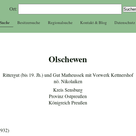
Ort:
 Suche
Besitzersuche
Regionalsuche
Kontakt & Blog
Datenschutz
Olschewen
Rittergut (bis 19. Jh.) und Gut Matheussek mit Vorwerk Kettnershof
nö. Nikolaiken
Kreis Sensburg
Provinz Ostpreußen
Königreich Preußen
1932)