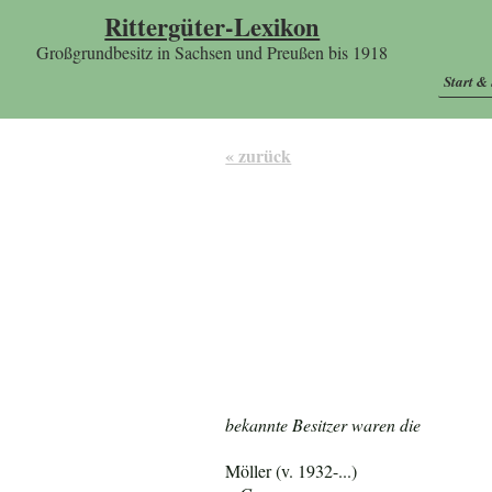
Rittergüter-Lexikon
Großgrundbesitz in Sachsen und Preußen bis 1918
Start &
« zurück
bekannte Besitzer waren die
Möller (v. 1932-...)