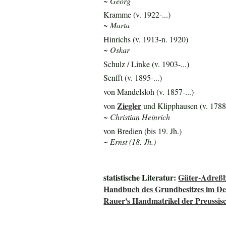
~ Georg
Kramme (v. 1922-...)
~ Marta
Hinrichs (v. 1913-n. 1920)
~ Oskar
Schulz / Linke (v. 1903-...)
Senfft (v. 1895-...)
von Mandelsloh (v. 1857-...)
Ziegler
von
und Klipphausen (v. 1788
~ Christian Heinrich
von Bredien (bis 19. Jh.)
~ Ernst (18. Jh.)
statistische Literatur:
Güter-Adreßb
Handbuch des Grundbesitzes im De
Rauer's Handmatrikel der Preussisc