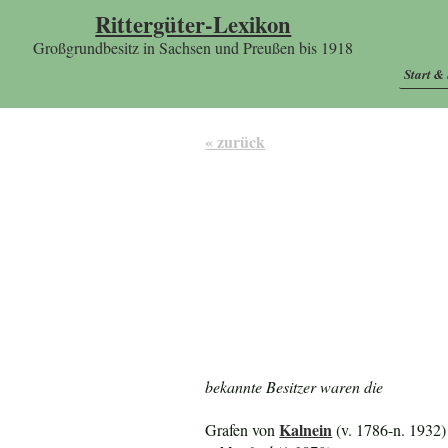
Rittergüter-Lexikon
Großgrundbesitz in Sachsen und Preußen bis 1918
Start &
« zurück
bekannte Besitzer waren die
Kalnein
Grafen von
(v. 1786-n. 1932)