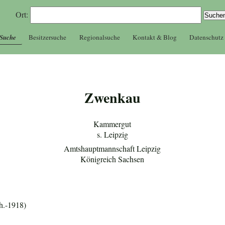
Ort:
 Suche
Besitzersuche
Regionalsuche
Kontakt & Blog
Datenschutz
Zwenkau
Kammergut
s. Leipzig
Amtshauptmannschaft Leipzig
Königreich Sachsen
h.-1918)