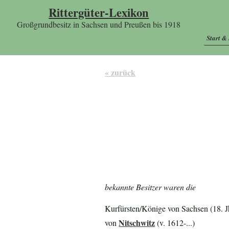
Rittergüter-Lexikon
Großgrundbesitz in Sachsen und Preußen bis 1918
Start &
« zurück
bekannte Besitzer waren die
Kurfürsten/Könige von Sachsen (18. J
Nitschwitz
von
(v. 1612-...)