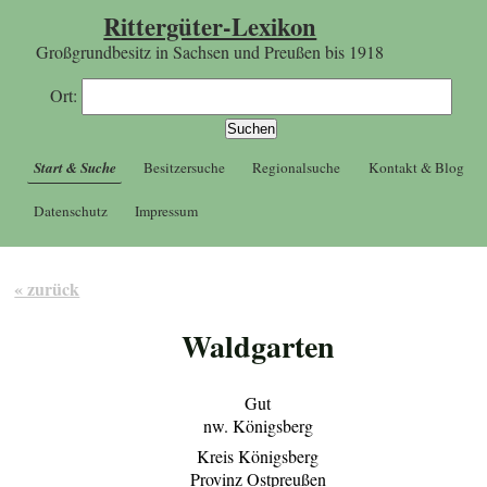
Rittergüter-Lexikon
Großgrundbesitz in Sachsen und Preußen bis 1918
Ort:
Start & Suche
Besitzersuche
Regionalsuche
Kontakt & Blog
Datenschutz
Impressum
« zurück
Waldgarten
Gut
nw. Königsberg
Kreis Königsberg
Provinz Ostpreußen