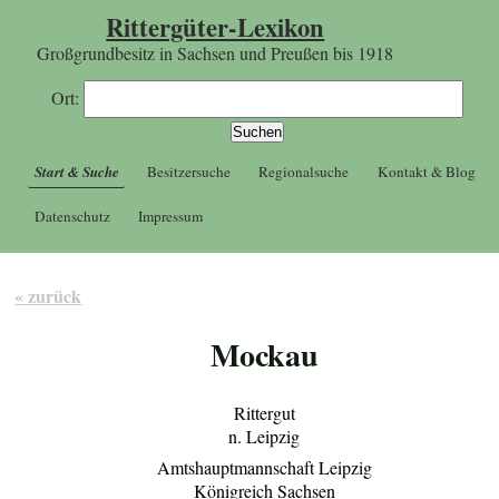
Rittergüter-Lexikon
Großgrundbesitz in Sachsen und Preußen bis 1918
Ort:
Start & Suche
Besitzersuche
Regionalsuche
Kontakt & Blog
Datenschutz
Impressum
« zurück
Mockau
Rittergut
n. Leipzig
Amtshauptmannschaft Leipzig
Königreich Sachsen