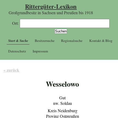
Rittergüter-Lexikon
Großgrundbesitz in Sachsen und Preußen bis 1918
Ort:
Start & Suche
Besitzersuche
Regionalsuche
Kontakt & Blog
Datenschutz
Impressum
« zurück
Wesselowo
Gut
nw. Soldau
Kreis Neidenburg
Provinz Ostpreußen