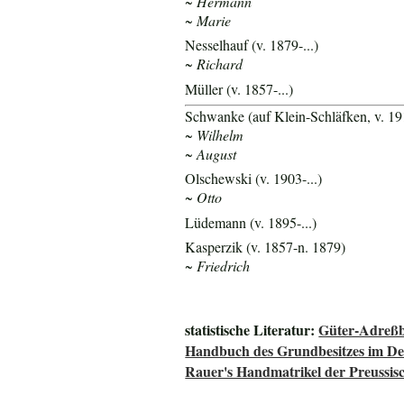
~ Hermann
~ Marie
Nesselhauf (v. 1879-...)
~ Richard
Müller (v. 1857-...)
Schwanke (auf Klein-Schläfken, v. 19
~ Wilhelm
~ August
Olschewski (v. 1903-...)
~ Otto
Lüdemann (v. 1895-...)
Kasperzik (v. 1857-n. 1879)
~ Friedrich
statistische Literatur:
Güter-Adreßb
Handbuch des Grundbesitzes im De
Rauer's Handmatrikel der Preussisc