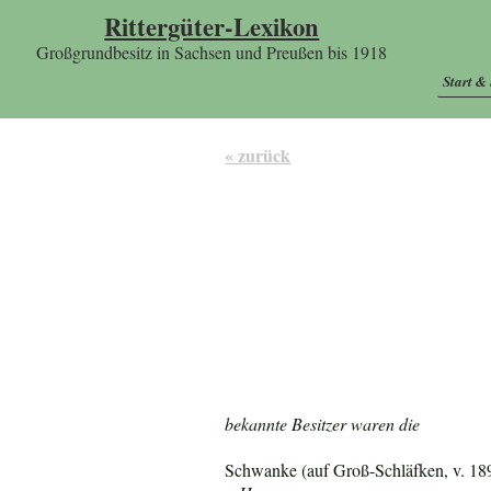
Rittergüter-Lexikon
Großgrundbesitz in Sachsen und Preußen bis 1918
Start &
« zurück
bekannte Besitzer waren die
Schwanke (auf Groß-Schläfken, v. 18