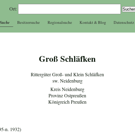
Ort:
 Suche
Besitzersuche
Regionalsuche
Kontakt & Blog
Datenschutz
Groß Schläfken
Rittergüter Groß- und Klein Schläfken
sw. Neidenburg
Kreis Neidenburg
Provinz Ostpreußen
Königreich Preußen
95-n. 1932)