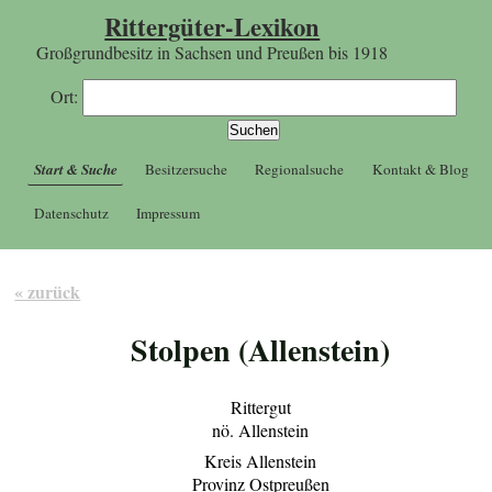
Rittergüter-Lexikon
Großgrundbesitz in Sachsen und Preußen bis 1918
Ort:
Start & Suche
Besitzersuche
Regionalsuche
Kontakt & Blog
Datenschutz
Impressum
« zurück
Stolpen (Allenstein)
Rittergut
nö. Allenstein
Kreis Allenstein
Provinz Ostpreußen