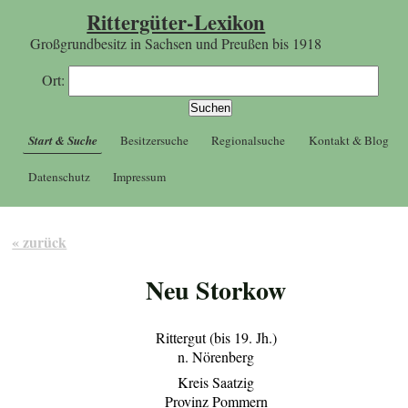
Rittergüter-Lexikon
Großgrundbesitz in Sachsen und Preußen bis 1918
Ort:
Start & Suche
Besitzersuche
Regionalsuche
Kontakt & Blog
Datenschutz
Impressum
« zurück
Neu Storkow
Rittergut (bis 19. Jh.)
n. Nörenberg
Kreis Saatzig
Provinz Pommern