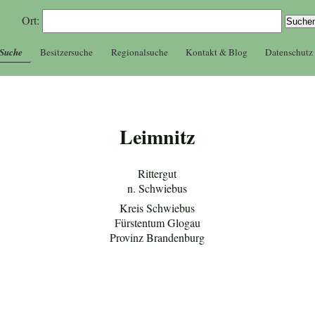
Ort:
 Suche
Besitzersuche
Regionalsuche
Kontakt & Blog
Datenschutz
Leimnitz
Rittergut
n. Schwiebus
Kreis Schwiebus
Fürstentum Glogau
Provinz Brandenburg