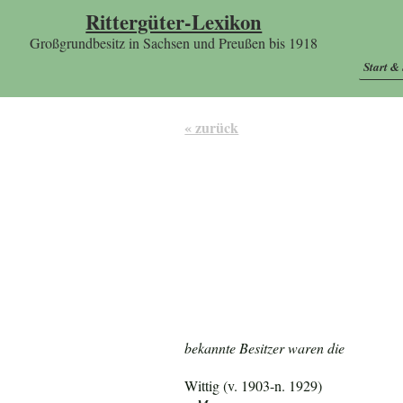
Rittergüter-Lexikon
Großgrundbesitz in Sachsen und Preußen bis 1918
Start &
« zurück
bekannte Besitzer waren die
Wittig (v. 1903-n. 1929)