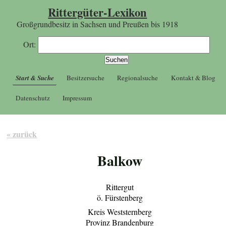
Rittergüter-Lexikon
Großgrundbesitz in Sachsen und Preußen bis 1918
Ort:
Start & Suche
Besitzersuche
Regionalsuche
Kontakt & Blog
Datenschutz
Impressum
« zurück
Balkow
Rittergut
ö. Fürstenberg
Kreis Weststernberg
Provinz Brandenburg