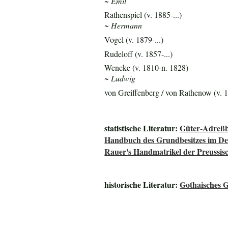
~ Emil
Rathenspiel (v. 1885-...)
~ Hermann
Vogel (v. 1879-...)
Rudeloff (v. 1857-...)
Wencke (v. 1810-n. 1828)
~ Ludwig
von Greiffenberg / von Rathenow (v. 1
statistische Literatur:
Güter-Adreßb
Handbuch des Grundbesitzes im De
Rauer's Handmatrikel der Preussisc
historische Literatur:
Gothaisches 