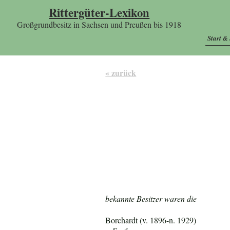
Rittergüter-Lexikon
Großgrundbesitz in Sachsen und Preußen bis 1918
Start &
« zurück
bekannte Besitzer waren die
Borchardt (v. 1896-n. 1929)