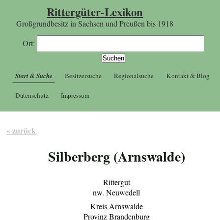
Rittergüter-Lexikon
Großgrundbesitz in Sachsen und Preußen bis 1918
Ort:
Start & Suche
Besitzersuche
Regionalsuche
Kontakt & Blog
Datenschutz
Impressum
« zurück
Silberberg (Arnswalde)
Rittergut
nw. Neuwedell
Kreis Arnswalde
Provinz Brandenburg