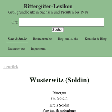
Rittergüter-Lexikon
Großgrundbesitz in Sachsen und Preußen bis 1918
Ort:
Start & Suche
Besitzersuche
Regionalsuche
Kontakt & Blog
Datenschutz
Impressum
« zurück
Wusterwitz (Soldin)
Rittergut
sw. Soldin
Kreis Soldin
Provinz Brandenburg