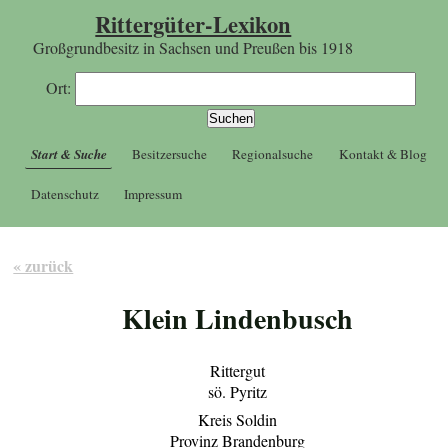
Rittergüter-Lexikon
Großgrundbesitz in Sachsen und Preußen bis 1918
Ort:
Start & Suche
Besitzersuche
Regionalsuche
Kontakt & Blog
Datenschutz
Impressum
« zurück
Klein Lindenbusch
Rittergut
sö. Pyritz
Kreis Soldin
Provinz Brandenburg