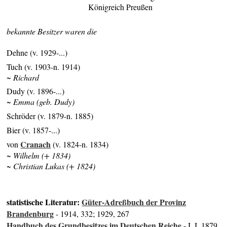
Königreich Preußen
bekannte Besitzer waren die
Dehne (v. 1929-...)
Tuch (v. 1903-n. 1914)
~ Richard
Dudy (v. 1896-...)
~ Emma (geb. Dudy)
Schröder (v. 1879-n. 1885)
Bier (v. 1857-...)
Cranach
von
(v. 1824-n. 1834)
~ Wilhelm (+ 1834)
~ Christian Lukas (+ 1824)
statistische Literatur:
Güter-Adreßbuch der Provinz
Brandenburg
- 1914, 332; 1929, 267
Handbuch des Grundbesitzes im Deutschen Reiche
- I, I, 1879,