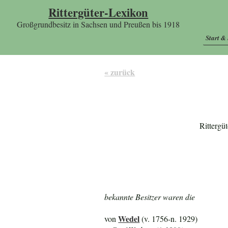
Rittergüter-Lexikon
Großgrundbesitz in Sachsen und Preußen bis 1918
Start &
« zurück
Rittergü
bekannte Besitzer waren die
Wedel
von
(v. 1756-n. 1929)