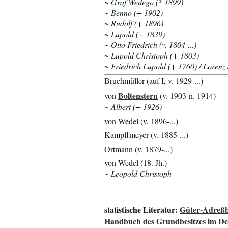
~ Graf
Wedego (* 1899)
~ Benno (+ 1902)
~ Rudolf (+ 1896)
~ Lupold (+ 1839)
~ Otto Friedrich (v. 1804-...)
~ Lupold Christoph (+ 1803)
~ Friedrich Lupold (+ 1760) / Lorenz J
Bruchmüller (auf I, v. 1929-...)
Boltenstern
von
(v. 1903-n. 1914)
~ Albert (+ 1926)
von Wedel (v. 1896-...)
Kampffmeyer (v. 1885-...)
Ortmann (v. 1879-...)
von Wedel (18. Jh.)
~ Leopold Christoph
statistische Literatur:
Güter-Adreßb
Handbuch des Grundbesitzes im De