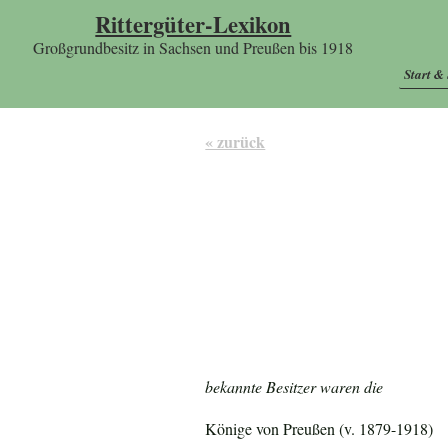
Rittergüter-Lexikon
Großgrundbesitz in Sachsen und Preußen bis 1918
Start &
« zurück
bekannte Besitzer waren die
Könige von Preußen (v. 1879-1918)