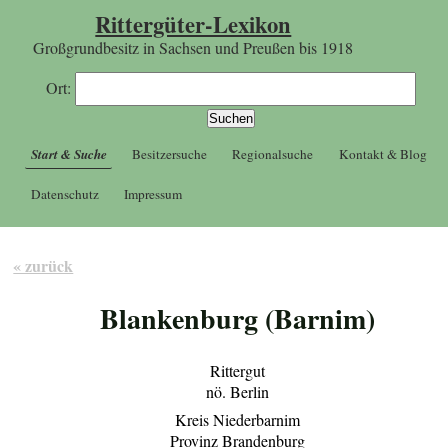
Rittergüter-Lexikon
Großgrundbesitz in Sachsen und Preußen bis 1918
Ort:
Start & Suche
Besitzersuche
Regionalsuche
Kontakt & Blog
Datenschutz
Impressum
« zurück
Blankenburg (Barnim)
Rittergut
nö. Berlin
Kreis Niederbarnim
Provinz Brandenburg