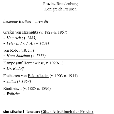
Provinz Brandenburg
Königreich Preußen
bekannte Besitzer waren die
Itzenplitz
Grafen von
(v. 1828-n. 1857)
~ Heinrich (+ 1883)
~ Peter L. Fr. J. A. (+ 1834)
von Röbel (18. Jh.)
~ Hans Joachim (+ 1717)
Kampe (auf Herrenwiese, v. 1929-...)
~ Dr. Rudolf
Eckardstein
Freiherren von
(v. 1903-n. 1914)
~ Julius (* 1867)
Rindfleisch (v. 1885-n. 1896)
~ Wilhelm
statistische Literatur:
Güter-Adreßbuch der Provinz