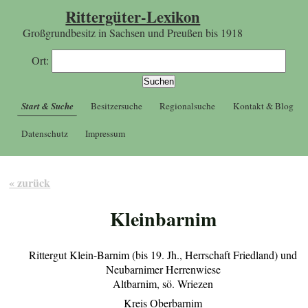
Rittergüter-Lexikon
Großgrundbesitz in Sachsen und Preußen bis 1918
Ort:
Start & Suche
Besitzersuche
Regionalsuche
Kontakt & Blog
Datenschutz
Impressum
« zurück
Kleinbarnim
Rittergut Klein-Barnim (bis 19. Jh., Herrschaft Friedland) und
Neubarnimer Herrenwiese
Altbarnim, sö. Wriezen
Kreis Oberbarnim