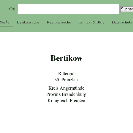
Ort:
 Suche
Besitzersuche
Regionalsuche
Kontakt & Blog
Datenschutz
Bertikow
Rittergut
sö. Prenzlau
Kreis Angermünde
Provinz Brandenburg
Königreich Preußen