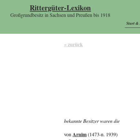
Rittergüter-Lexikon
Großgrundbesitz in Sachsen und Preußen bis 1918
Start &
« zurück
bekannte Besitzer waren die
Arnim
von
(1473-n. 1939)