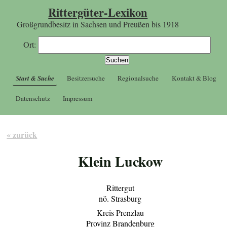
Rittergüter-Lexikon
Großgrundbesitz in Sachsen und Preußen bis 1918
Ort:
Start & Suche
Besitzersuche
Regionalsuche
Kontakt & Blog
Datenschutz
Impressum
« zurück
Klein Luckow
Rittergut
nö. Strasburg
Kreis Prenzlau
Provinz Brandenburg