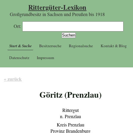
Rittergüter-Lexikon
Großgrundbesitz in Sachsen und Preußen bis 1918
Ort:
Start & Suche
Besitzersuche
Regionalsuche
Kontakt & Blog
Datenschutz
Impressum
« zurück
Göritz (Prenzlau)
Rittergut
n. Prenzlau
Kreis Prenzlau
Provinz Brandenburg