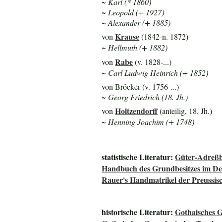
~ Karl (* 1860)
~ Leopold (+ 1927)
~ Alexander (+ 1885)
Krause
von
(1842-n. 1872)
~ Hellmuth (+ 1882)
Rabe
von
(v. 1828-...)
~ Carl Ludwig Heinrich (+ 1852)
von Bröcker (v. 1756-...)
~ Georg Friedrich (18. Jh.)
Holtzendorff
von
(anteilig, 18. Jh.)
~ Henning Joachim (+ 1748)
statistische Literatur:
Güter-Adreßb
Handbuch des Grundbesitzes im De
Rauer's Handmatrikel der Preussisc
historische Literatur:
Gothaisches 