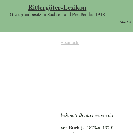
Rittergüter-Lexikon
Großgrundbesitz in Sachsen und Preußen bis 1918
Start &
« zurück
bekannte Besitzer waren die
Buch
von
(v. 1879-n. 1929)