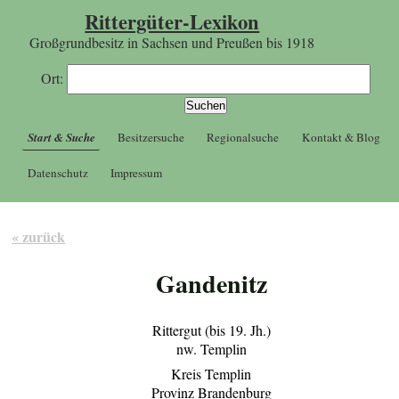
Rittergüter-Lexikon
Großgrundbesitz in Sachsen und Preußen bis 1918
Ort:
Start & Suche
Besitzersuche
Regionalsuche
Kontakt & Blog
Datenschutz
Impressum
« zurück
Gandenitz
Rittergut (bis 19. Jh.)
nw. Templin
Kreis Templin
Provinz Brandenburg