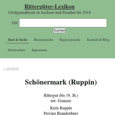
Rittergüter-Lexikon
Großgrundbesitz in Sachsen und Preußen bis 1918
Ort:
Start & Suche
Besitzersuche
Regionalsuche
Kontakt & Blog
Datenschutz
Impressum
« zurück
Schönermark (Ruppin)
Rittergut (bis 19. Jh.)
nw. Gransee
Kreis Ruppin
Provinz Brandenburg