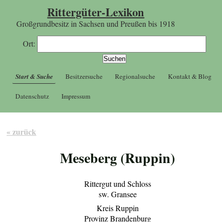
Rittergüter-Lexikon
Großgrundbesitz in Sachsen und Preußen bis 1918
Ort:
Start & Suche
Besitzersuche
Regionalsuche
Kontakt & Blog
Datenschutz
Impressum
« zurück
Meseberg (Ruppin)
Rittergut und Schloss
sw. Gransee
Kreis Ruppin
Provinz Brandenburg