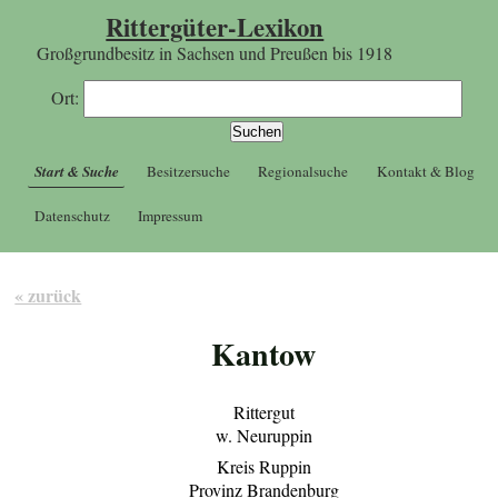
Rittergüter-Lexikon
Großgrundbesitz in Sachsen und Preußen bis 1918
Ort:
Start & Suche
Besitzersuche
Regionalsuche
Kontakt & Blog
Datenschutz
Impressum
« zurück
Kantow
Rittergut
w. Neuruppin
Kreis Ruppin
Provinz Brandenburg