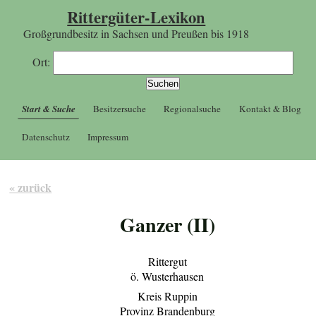
Rittergüter-Lexikon
Großgrundbesitz in Sachsen und Preußen bis 1918
Ort:
Start & Suche
Besitzersuche
Regionalsuche
Kontakt & Blog
Datenschutz
Impressum
« zurück
Ganzer (II)
Rittergut
ö. Wusterhausen
Kreis Ruppin
Provinz Brandenburg