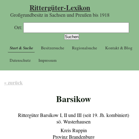
Rittergüter-Lexikon
Großgrundbesitz in Sachsen und Preußen bis 1918
Ort:
Start & Suche
Besitzersuche
Regionalsuche
Kontakt & Blog
Datenschutz
Impressum
« zurück
Barsikow
Rittergüter Barsikow I, II und III (seit 19. Jh. kombiniert)
sö. Wusterhausen
Kreis Ruppin
Provinz Brandenburg