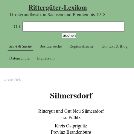
Rittergüter-Lexikon
Großgrundbesitz in Sachsen und Preußen bis 1918
Ort:
Start & Suche
Besitzersuche
Regionalsuche
Kontakt & Blog
Datenschutz
Impressum
« zurück
Silmersdorf
Rittergut und Gut Neu Silmersdorf
nö. Putlitz
Kreis Ostprignitz
Provinz Brandenburg