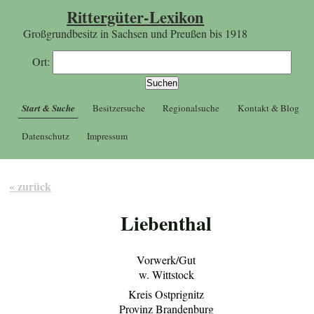
Rittergüter-Lexikon
Großgrundbesitz in Sachsen und Preußen bis 1918
Ort:
Start & Suche
Besitzersuche
Regionalsuche
Kontakt & Blog
Datenschutz
Impressum
« zurück
Liebenthal
Vorwerk/Gut
w. Wittstock
Kreis Ostprignitz
Provinz Brandenburg