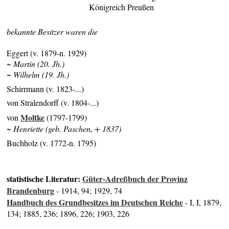
Königreich Preußen
bekannte Besitzer waren die
Eggert (v. 1879-n. 1929)
~ Martin
(20. Jh.)
~ Wilhelm (19. Jh.)
Schirrmann (v. 1823-...)
von Stralendorff (v. 1804-...)
Moltke
von
(1797-1799)
~ Henriette (geb. Paschen, + 1837)
Buchholz (v. 1772-n. 1795)
statistische Literatur:
Güter-Adreßbuch der Provinz
Brandenburg
- 1914, 94; 1929, 74
Handbuch des Grundbesitzes im Deutschen Reiche
- I, I, 1879,
134; 1885, 236; 1896, 226; 1903, 226