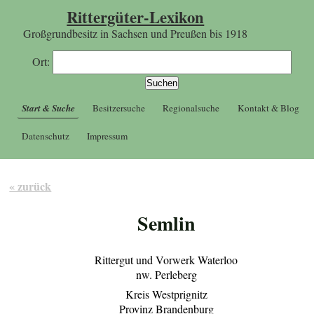
Rittergüter-Lexikon
Großgrundbesitz in Sachsen und Preußen bis 1918
Ort:
Start & Suche
Besitzersuche
Regionalsuche
Kontakt & Blog
Datenschutz
Impressum
« zurück
Semlin
Rittergut und Vorwerk Waterloo
nw. Perleberg
Kreis Westprignitz
Provinz Brandenburg