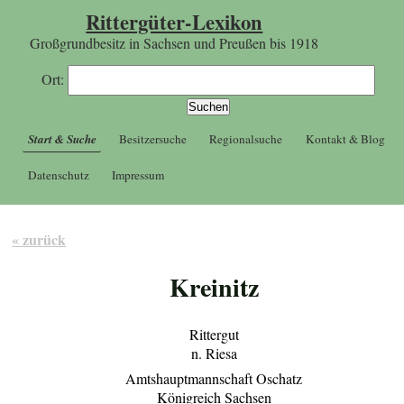
Rittergüter-Lexikon
Großgrundbesitz in Sachsen und Preußen bis 1918
Ort:
Start & Suche
Besitzersuche
Regionalsuche
Kontakt & Blog
Datenschutz
Impressum
« zurück
Kreinitz
Rittergut
n. Riesa
Amtshauptmannschaft Oschatz
Königreich Sachsen