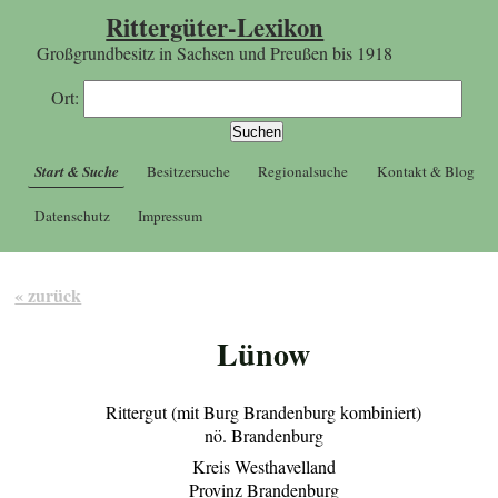
Rittergüter-Lexikon
Großgrundbesitz in Sachsen und Preußen bis 1918
Ort:
Start & Suche
Besitzersuche
Regionalsuche
Kontakt & Blog
Datenschutz
Impressum
« zurück
Lünow
Rittergut (mit Burg Brandenburg kombiniert)
nö. Brandenburg
Kreis Westhavelland
Provinz Brandenburg