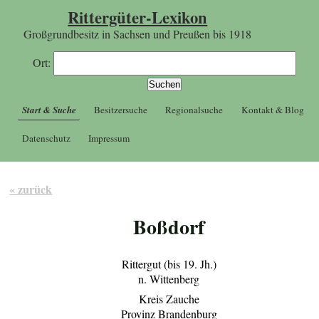
Rittergüter-Lexikon
Großgrundbesitz in Sachsen und Preußen bis 1918
Ort:
Start & Suche
Besitzersuche
Regionalsuche
Kontakt & Blog
Datenschutz
Impressum
« zurück
Boßdorf
Rittergut (bis 19. Jh.)
n. Wittenberg
Kreis Zauche
Provinz Brandenburg