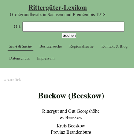
Rittergüter-Lexikon
Großgrundbesitz in Sachsen und Preußen bis 1918
Ort:
Start & Suche
Besitzersuche
Regionalsuche
Kontakt & Blog
Datenschutz
Impressum
« zurück
Buckow (Beeskow)
Rittergut und Gut Georgshöhe
w. Beeskow
Kreis Beeskow
Provinz Brandenburg