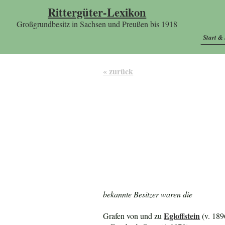
Rittergüter-Lexikon
Großgrundbesitz in Sachsen und Preußen bis 1918
Start &
« zurück
bekannte Besitzer waren die
Egloffstein
Grafen von und zu
(v. 189