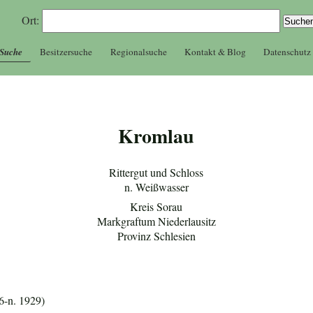
Ort:
 Suche
Besitzersuche
Regionalsuche
Kontakt & Blog
Datenschutz
Kromlau
Rittergut und Schloss
n. Weißwasser
Kreis Sorau
Markgraftum Niederlausitz
Provinz Schlesien
6-n. 1929)